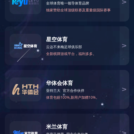
2018/08/29

了解详情 >
关于表彰二○一七年度北京市工程
建设优秀质量管理小组的决定
2017/08/21

各有关单位： 为贯彻住房和城乡建设部“工
程质量安全三年提升行动”的启动工作，落
实中国质量协会最新颁布的《质量管理小组
了解详情 >
活动准则》（T/CAQ10201-2016）要求，
继续扎实有效地推进工程建设企业的质量...
关于表彰2016年度“北京市优秀施
工企业”的决定
2017/03/10

2016年度“北京市优秀施工企业”的评选，经
会员企业自愿申报，我会相关部门评分、审