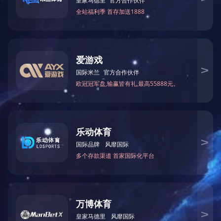
项目管理
下载中心
协同办公
集采履约平台
友情链接

Copyright © 2018 avicjs.com All Rights Reserved 京ICP备
14034896号
京公网安备11011602000797号
中航建设集团 版权
所有 技术支持：
星诚视野
电话：086-010-53299666 传真：010-53299679 邮箱：
avicjs@avicjs.com
投诉建议：
shenjijiancha@avicjs.com
地址：北京