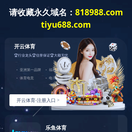
欧宝
国）
关于
新闻
主营
党的
人才
招标
使用条款
内容还在完善中!