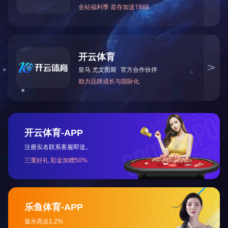
欧宝ob官网登录入口（中国）有限公司
上一页
下一页
尾页
投诉建议
在线留言
联系我们
OA系统
人才招聘
企业邮箱
在线服务
互动交流
企业邮箱
在线留言
项目管理
下载中心
协同办公
集采履约平台