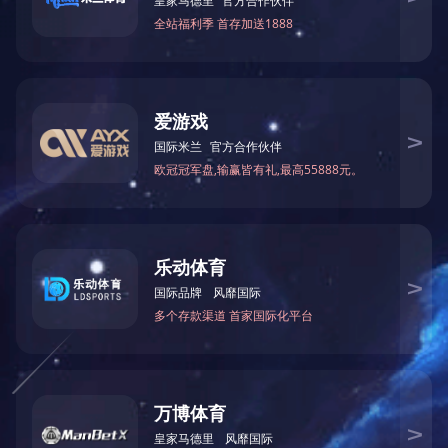
行
了解详情 >
中航建设集团召开2016年度工作
动员大会
2016/02/25

中航建设集团召开2016年度工作动员大会
了解详情 >
中航建设集团举办迎新春联欢会
2016/02/01

中航建设集团举办迎新春联欢会
了解详情 >